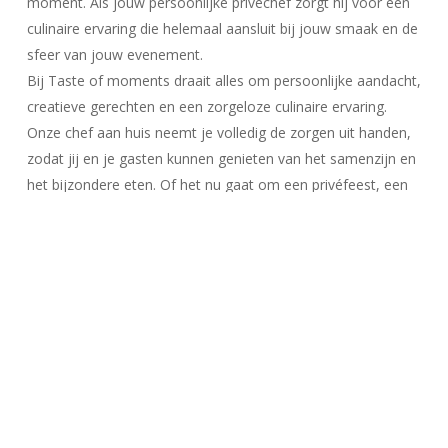
moment. Als jouw persoonlijke privechef zorgt hij voor een
culinaire ervaring die helemaal aansluit bij jouw smaak en de
sfeer van jouw evenement.
Bij Taste of moments draait alles om persoonlijke aandacht,
creatieve gerechten en een zorgeloze culinaire ervaring.
Onze chef aan huis neemt je volledig de zorgen uit handen,
zodat jij en je gasten kunnen genieten van het samenzijn en
het bijzondere eten. Of het nu gaat om een privéfeest, een
zakelijke bijeenkomst of een bijzondere gelegenheid, onze
privé chef staat klaar om jouw wensen te realiseren.
Lees meer