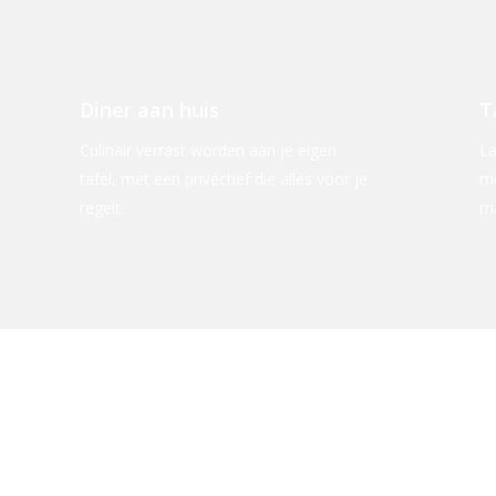
Diner aan huis
T
Culinair verrast worden aan je eigen
La
tafel, met een privéchef die alles voor je
me
regelt.
ma